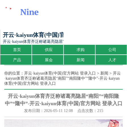
开云·kaiyun体育(中国)官方网站 登录入口
开云·kaiyun体育齐泛称诸葛亮隐居“南阳”“南阳隆中”“隆中”-开云·kaiy
首页
供应
求购
公司
产品
展会
新闻
人才
你的位置：
开云·kaiyun体育(中国)官方网站 登录入口
>
新闻
> 开云
·kaiyun体育齐泛称诸葛亮隐居“南阳”“南阳隆中”“隆中”-开云·kaiyun
体育(中国)官方网站 登录入口
开云·kaiyun体育齐泛称诸葛亮隐居“南阳”“南阳隆
中”“隆中”-开云·kaiyun体育(中国)官方网站 登录入口
发布日期：2026-05-11 12:08 点击次数：215