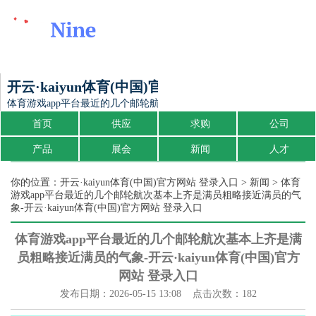
开云·kaiyun体育(中国)官方网站 登录入口
体育游戏app平台最近的几个邮轮航次基本上齐是满员粗略接近满员的气象-开
首页
供应
求购
公司
产品
展会
新闻
人才
你的位置：
开云·kaiyun体育(中国)官方网站 登录入口
>
新闻
> 体育
游戏app平台最近的几个邮轮航次基本上齐是满员粗略接近满员的气
象-开云·kaiyun体育(中国)官方网站 登录入口
体育游戏app平台最近的几个邮轮航次基本上齐是满
员粗略接近满员的气象-开云·kaiyun体育(中国)官方
网站 登录入口
发布日期：2026-05-15 13:08 点击次数：182