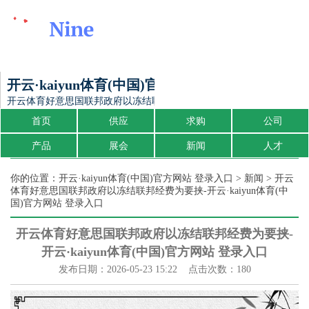
开云·kaiyun体育(中国)官方网站 登录入口
开云体育好意思国联邦政府以冻结联邦经费为要挟-开云·kaiyun体育(中
首页
供应
求购
公司
产品
展会
新闻
人才
你的位置：
开云·kaiyun体育(中国)官方网站 登录入口
>
新闻
> 开云
体育好意思国联邦政府以冻结联邦经费为要挟-开云·kaiyun体育(中
国)官方网站 登录入口
开云体育好意思国联邦政府以冻结联邦经费为要挟-
开云·kaiyun体育(中国)官方网站 登录入口
发布日期：2026-05-23 15:22 点击次数：180