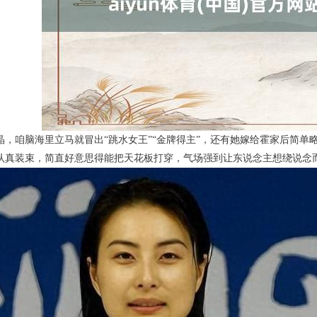
晶，咱脑海里立马就冒出“跳水女王”“金牌得主”，还有她嫁给霍家后简单
认真装束，简直好意思得能把天花板打穿，气场强到让东说念主想绕说念