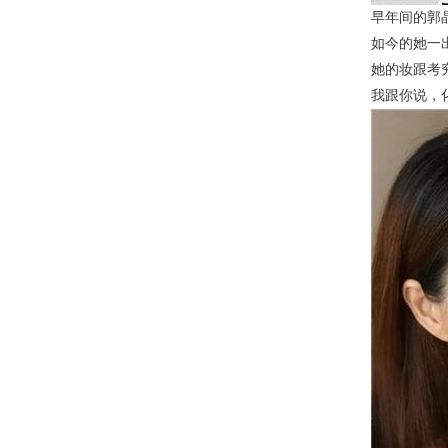
早年间的郭
如今的她一
她的妆跟考
我跟你说，