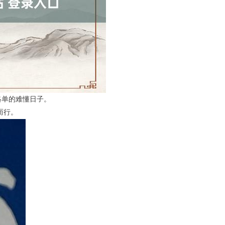
略单的难懂日子。
而行。