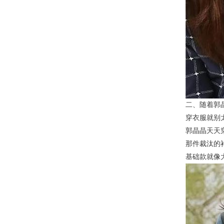
二、随着郭
穿衣服就别
郭晶晶天天
那件裁汰的
基础款就像