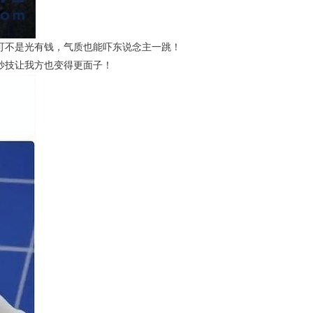
可不是光有钱，气质也能吓东说念主一跳！
妙技让我方也变得更面子！