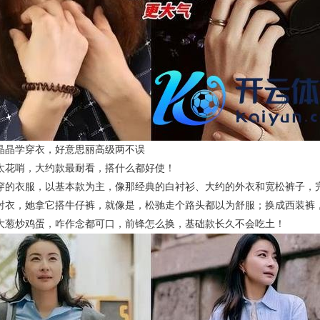
晶晶学穿衣，好意思丽高级两不误
太花哨，大约款最耐看，搭什么都好使！
穿的衣服，以基本款为主，像那经典的白衬衫、大约的外衣和宽松裤子，
衬衣，她拿它搭牛仔裤，就像是，松驰走个路头都以为舒服；换成西装裤
大葱炒鸡蛋，咋作念都可口，前锋怎么换，基础款长久不会吃土！