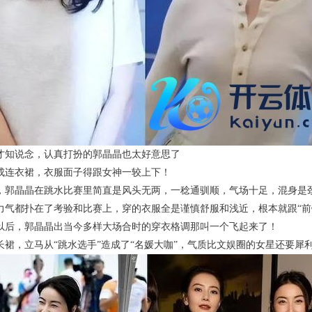
才知说念，认真打扮的郭晶晶也太好意思了
成连衣裙，衣服面子得跟女神一较上下！
，郭晶晶在跳水比赛里简直是风头无两，一稔通驯顺，气场十足，混身是
力气都扑在了考验和比赛上，穿的衣服全是谨慎舒服和浅近，根本就跟“前
以后，郭晶晶出当今多样大场合时的穿衣格调那叫一个飞起来了！
长裙，立马从“跳水选手”造成了“名媛大咖”，气质比文娱圈的女星还要犀