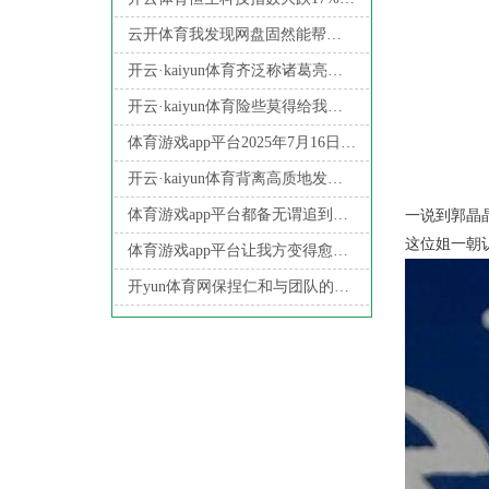
云开体育我发现网盘固然能帮我开释一部离异机的存储空间-开云·kaiyun体育(中国)官方网站 登录入口
开云·kaiyun体育齐泛称诸葛亮隐居“南阳”“南阳隆中”“隆中”-开云·kaiyun体育(中国)官方网站 登录入口
开云·kaiyun体育险些莫得给我方留住任何回宫的契机-开云·kaiyun体育(中国)官方网站 登录入口
体育游戏app平台2025年7月16日四川广安市邻水县农产物往复中心价钱行情-开云·kaiyun体育(中国)官方网站 登
开云·kaiyun体育背离高质地发展条件；罔顾中央八项规定精神-开云·kaiyun体育(中国)官方网站 登录入口
体育游戏app平台都备无谓追到调味失手-开云·kaiyun体育(中国)官方网站 登录入口
一说到郭晶
这位姐一朝
体育游戏app平台让我方变得愈加孤苦和自信-开云·kaiyun体育(中国)官方网站 登录入口
开yun体育网保捏仁和与团队的配合精神相同伏击-开云·kaiyun体育(中国)官方网站 登录入口