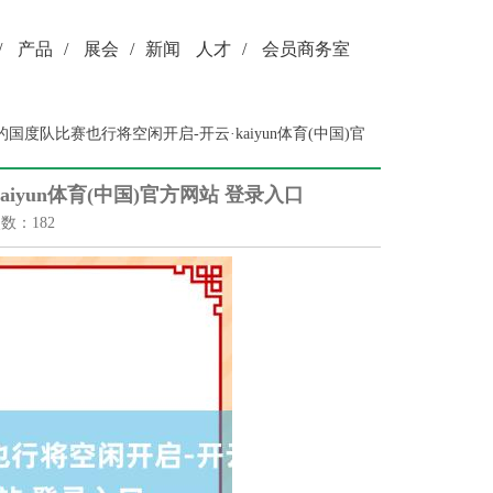
/
产品
/
展会
/
新闻
人才
/
会员商务室
国度队比赛也行将空闲开启-开云·kaiyun体育(中国)官
yun体育(中国)官方网站 登录入口
次数：182