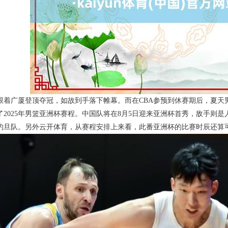
赛跟着广厦登顶夺冠，如故到手落下帷幕。而在CBA参预到休赛期后，夏
了2025年男篮亚洲杯赛程。中国队将在8月5日迎来亚洲杯首秀，敌手则
约旦队。另外云开体育，从赛程安排上来看，此番亚洲杯的比赛时辰还算