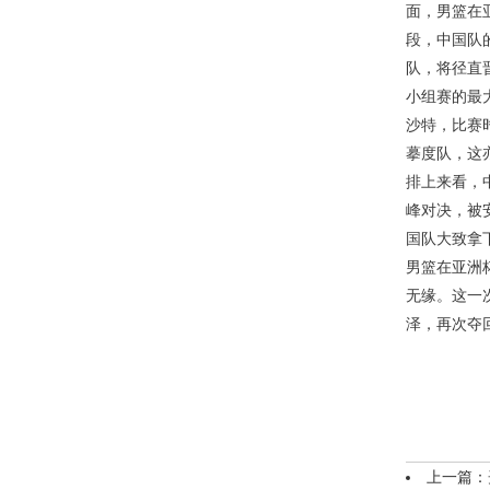
面，男篮在
段，中国队
队，将径直
小组赛的最
沙特，比赛
摹度队，这
排上来看，
峰对决，被
国队大致拿
男篮在亚洲
无缘。这一
泽，再次夺
上一篇：