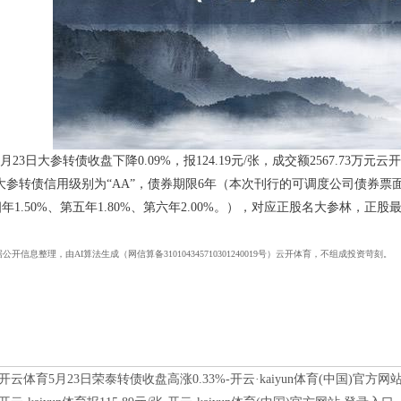
23日大参转债收盘下降0.09%，报124.19元/张，成交额2567.73万元云
参转债信用级别为“AA”，债券期限6年（本次刊行的可调度公司债券票面利
第四年1.50%、第五年1.80%、第六年2.00%。），对应正股名大参林，正股
开信息整理，由AI算法生成（网信算备310104345710301240019号）云开体育，不组成投资苛刻。
开云体育5月23日荣泰转债收盘高涨0.33%-开云·kaiyun体育(中国)官方网