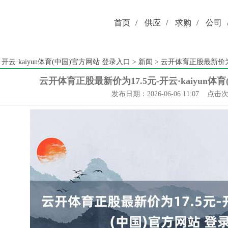
首页
/
供应
/
求购
/
公司
：
开云·kaiyun体育(中国)官方网站 登录入口
>
新闻
> 云开体育正股最新价为1
云开体育正股最新价为17.5元-开云·kaiyun体
发布日期：2026-06-06 11:07 点击