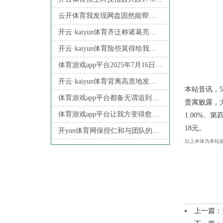
云开体育我发现网盘固然能帮我开释一部离异机的存储空间-开云·kaiyun体育(中国)官方网站 登录入口
开云·kaiyun体育齐泛称诸葛亮隐居“南阳”“南阳隆中”“隆中”-开云·kaiyun体育(中国)官方网站 登录入口
开云·kaiyun体育险些莫得给我方留住任何回宫的契机-开云·kaiyun体育(中国)官方网站 登录入口
体育游戏app平台2025年7月16日四川广安市邻水县农产物往复中心价钱行情-开云·kaiyun体育(中国)官方网站 登
开云·kaiyun体育背离高质地发展条件；罔顾中央八项规定精神-开云·kaiyun体育(中国)官方网站 登录入口
本站音讯，5月
体育游戏app平台都备无谓追到调味失手-开云·kaiyun体育(中国)官方网站 登录入口
贵寓败露，大
体育游戏app平台让我方变得愈加孤苦和自信-开云·kaiyun体育(中国)官方网站 登录入口
1.00%、
18元。
开yun体育网保捏仁和与团队的配合精神相同伏击-开云·kaiyun体育(中国)官方网站 登录入口
以上本体为本站据公
上一篇：