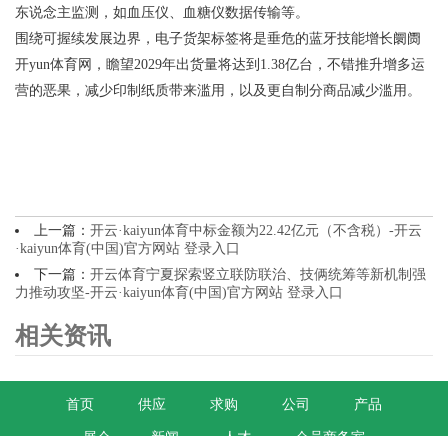
东说念主监测，如血压仪、血糖仪数据传输等。
围绕可握续发展边界，电子货架标签将是垂危的蓝牙技能增长阛阓
开yun体育网，瞻望2029年出货量将达到1.38亿台，不错推升增多运
营的恶果，减少印制纸质带来滥用，以及更自制分商品减少滥用。
上一篇：
开云·kaiyun体育中标金额为22.42亿元（不含税）-开云
·kaiyun体育(中国)官方网站 登录入口
下一篇：
开云体育宁夏探索竖立联防联治、技俩统筹等新机制强
力推动攻坚-开云·kaiyun体育(中国)官方网站 登录入口
相关资讯
首页
供应
求购
公司
产品
展会
新闻
人才
会员商务室