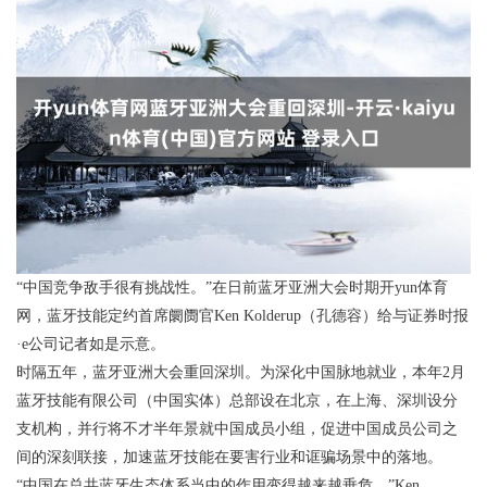
“中国竞争敌手很有挑战性。”在日前蓝牙亚洲大会时期开yun体育
网，蓝牙技能定约首席阛阓官Ken Kolderup（孔德容）给与证券时报
·e公司记者如是示意。
时隔五年，蓝牙亚洲大会重回深圳。为深化中国脉地就业，本年2月
蓝牙技能有限公司（中国实体）总部设在北京，在上海、深圳设分
支机构，并行将不才半年景就中国成员小组，促进中国成员公司之
间的深刻联接，加速蓝牙技能在要害行业和诓骗场景中的落地。
“中国在总共蓝牙生态体系当中的作用变得越来越垂危。”Ken