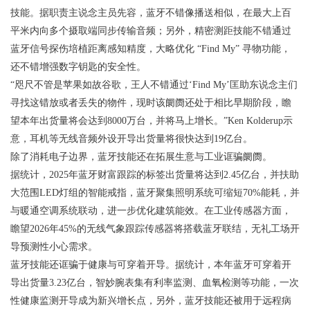
技能。据职责主说念主员先容，蓝牙不错像播送相似，在最大上百
平米内向多个摄取端同步传输音频；另外，精密测距技能不错通过
蓝牙信号探伤培植距离感知精度，大略优化 “Find My” 寻物功能，
还不错增强数字钥匙的安全性。
“咫尺不管是苹果如故谷歌，王人不错通过‘Find My’匡助东说念主们
寻找这错放或者丢失的物件，现时该阛阓还处于相比早期阶段，瞻
望本年出货量将会达到8000万台，并将马上增长。”Ken Kolderup示
意，耳机等无线音频外设开导出货量将很快达到19亿台。
除了消耗电子边界，蓝牙技能还在拓展生意与工业诓骗阛阓。
据统计，2025年蓝牙财富跟踪的标签出货量将达到2.45亿台，并扶助
大范围LED灯组的智能戒指，蓝牙聚集照明系统可缩短70%能耗，并
与暖通空调系统联动，进一步优化建筑能效。在工业传感器方面，
瞻望2026年45%的无线气象跟踪传感器将搭载蓝牙联结，无礼工场开
导预测性小心需求。
蓝牙技能还诓骗于健康与可穿着开导。据统计，本年蓝牙可穿着开
导出货量3.23亿台，智妙腕表集有利率监测、血氧检测等功能，一次
性健康监测开导成为新兴增长点，另外，蓝牙技能还被用于远程病