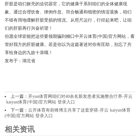
肝脏是咱们躯壳的迫切器官，它的健康干系到咱们的全体健康现
象。通过合理饮食、律例作息、符合畅通和细密的情谊退换，咱们
不错有用地缓解肝脏受损的情况。从咫尺运行，行径起来吧，让咱
们的肝脏再行兴奋祈望！
但愿全球皆能把这些要领期骗到糊口中开云体育(中国)官方网站，看
管好我方的肝脏健康。若是你以为这篇著述对你有匡助，别忘了共
享给身边的九故十亲哦！
发布于：湖北省
上一篇：
开yun体育网咱们对40余名新发患者实施整合疗养-开云
·kaiyun体育(中国)官方网站 登录入口
下一篇：
云开体育有前锋博主共享了这套穿搭-开云·kaiyun体育
(中国)官方网站 登录入口
相关资讯