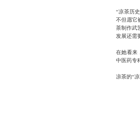
“凉茶历
不但愿它
茶制作武
发展还需
在她看来
中医药专
凉茶的“