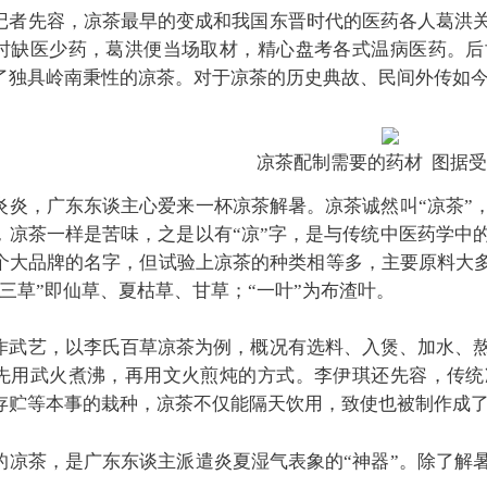
记者先容，凉茶最早的变成和我国东晋时代的医药各人葛洪
时缺医少药，葛洪便当场取材，精心盘考各式温病医药。后
了独具岭南秉性的凉茶。对于凉茶的历史典故、民间外传如
凉茶配制需要的药材 图据
炎炎，广东东谈主心爱来一杯凉茶解暑。凉茶诚然叫“凉茶”
，凉茶一样是苦味，之是以有“凉”字，是与传统中医药学中
个大品牌的名字，但试验上凉茶的种类相等多，主要原料大多
“三草”即仙草、夏枯草、甘草；“一叶”为布渣叶。
作武艺，以李氏百草凉茶为例，概况有选料、入煲、加水、
先用武火煮沸，再用文火煎炖的方式。李伊琪还先容，传统
存贮等本事的栽种，凉茶不仅能隔天饮用，致使也被制作成
的凉茶，是广东东谈主派遣炎夏湿气表象的“神器”。除了解