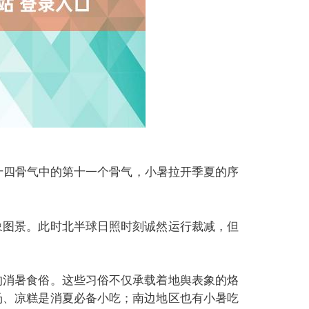
十四骨气中的第十一个骨气，小暑拉开季夏的序
象图景。此时北半球日照时刻诚然运行裁减，但
的消暑食俗。这些习俗不仅承载着地舆表象的烙
汤、凉糕是消夏必备小吃；南边地区也有小暑吃