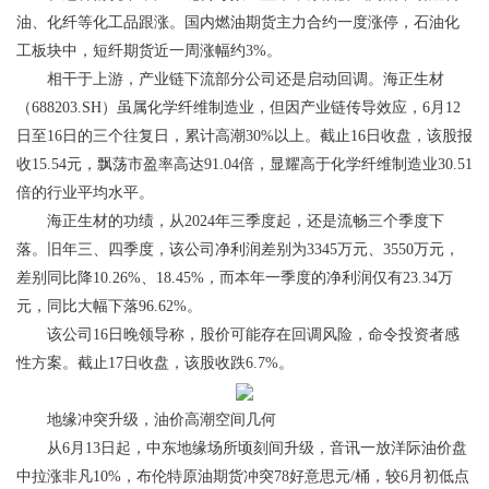
油、化纤等化工品跟涨。国内燃油期货主力合约一度涨停，石油化
工板块中，短纤期货近一周涨幅约3%。
相干于上游，产业链下流部分公司还是启动回调。海正生材
（688203.SH）虽属化学纤维制造业，但因产业链传导效应，6月12
日至16日的三个往复日，累计高潮30%以上。截止16日收盘，该股报
收15.54元，飘荡市盈率高达91.04倍，显耀高于化学纤维制造业30.51
倍的行业平均水平。
海正生材的功绩，从2024年三季度起，还是流畅三个季度下
落。旧年三、四季度，该公司净利润差别为3345万元、3550万元，
差别同比降10.26%、18.45%，而本年一季度的净利润仅有23.34万
元，同比大幅下落96.62%。
该公司16日晚领导称，股价可能存在回调风险，命令投资者感
性方案。截止17日收盘，该股收跌6.7%。
地缘冲突升级，油价高潮空间几何
从6月13日起，中东地缘场所顷刻间升级，音讯一放洋际油价盘
中拉涨非凡10%，布伦特原油期货冲突78好意思元/桶，较6月初低点