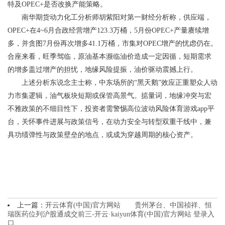
特及OPEC+是否改换产能策略。
南华期货动力化工分析师胡紫阳对第一财经分析称，供应端，
OPEC+在4~6月合政经营增产123.3万桶，5月份OPEC+产量赓续增
多，并贪图7月份再次增多41.1万桶，市集对OPEC增产的忧虑仍在。
合座来看，旺季驾临，原油基本濒临油价造成一定因循，短期需求
的增多盖过增产的担忧，地缘风险提振，油价驱动震撼上行。
上述分析东说念主士称，中东场所的“黑天鹅”效应正重塑众人动
力市集逻辑，油气板块短期或保管高景气。掂量词，地缘冲突与宏
不雅政策的不细目性下，投资者需警惕高位波动风险体育游戏app平
台，关怀事件进展与政策信号，在动力安全与转型双重干线中，兼
具功绩弹性与政策壁垒的地点，或成为穿越周期的核心资产。
上一篇：
开云体育(中国)官方网站 贵州茅台、中国祯祥、恒
瑞医药位列沪股通成交前三-开云·kaiyun体育(中国)官方网站 登录入
口